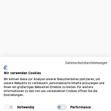
Sind Sie Tchibo Coffee Service Kunde?
*
Vorname
*
Nachname
*
Datenschutzbestimmungen
E-Mail-Adresse
*
Telefonnummer
*
Wir verwenden Cookies
Wir können diese zur Analyse unserer Besucherdaten platzieren, um
unsere Webseite zu verbessern, personalisierte Inhalte anzuzeigen und
Ihnen ein großartiges Webseiten-Erlebnis zu bieten. Für weitere
Informationen zu den von uns verwendeten Cookies öffnen Sie die
Einstellungen.
Nachricht
*
Notwendig
Performance