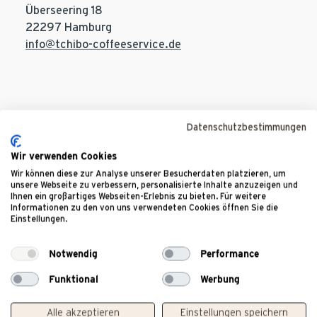
Überseering 18
22297 Hamburg
info@tchibo-coffeeservice.de
Amtsgericht Hamburg HR B 15 042
Datenschutzbestimmungen
USt.-ID: DE 811164455
Wir verwenden Cookies
Geschäftsführer: Peter Rikowski, Nicholas Snow,
Dr. Friedrich Kroos
Wir können diese zur Analyse unserer Besucherdaten platzieren, um
unsere Webseite zu verbessern, personalisierte Inhalte anzuzeigen und
Ihnen ein großartiges Webseiten-Erlebnis zu bieten. Für weitere
Informationen zu den von uns verwendeten Cookies öffnen Sie die
Einstellungen.
Notwendig
Performance
Biozertifiziert und überwacht durch DE-ÖKO-039.
Funktional
Werbung
Alle akzeptieren
Einstellungen speichern