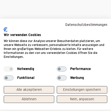
Datenschutzbestimmungen
Lorem Ipsum dolor sit amet
Wir verwenden Cookies
Wir können diese zur Analyse unserer Besucherdaten platzieren, um
Lorem ipsum dolor sit amet, consetetur sadipscing elitr,
unsere Webseite zu verbessern, personalisierte Inhalte anzuzeigen und
sed diam nonumy eirmod tempor invidunt ut labore et
Ihnen ein großartiges Webseiten-Erlebnis zu bieten. Für weitere
Informationen zu den von uns verwendeten Cookies öffnen Sie die
dolore magna aliquyam erat, sed diam voluptua. At vero
Einstellungen.
eos et accusam et justo duo dolores et ea rebum. Stet
clita kasd gubergren, no sea takimata sanctus est
Notwendig
Performance
Lorem ipsum dolor sit amet. Lorem ipsum dolor sit
Funktional
Werbung
amet, consetetur sadipscing elitr, sed diam nonumy
eirmod tempor invidunt ut labore et dolore magna
aliquyam erat, sed diam voluptua. At vero eos et
Alle akzeptieren
Einstellungen speichern
accusam et justo duo dolores et ea rebum. Stet clita
Ablehnen
Nein, anpassen
kasd gubergren, no sea takimata sanctus est Lorem
ipsum dolor sit amet.